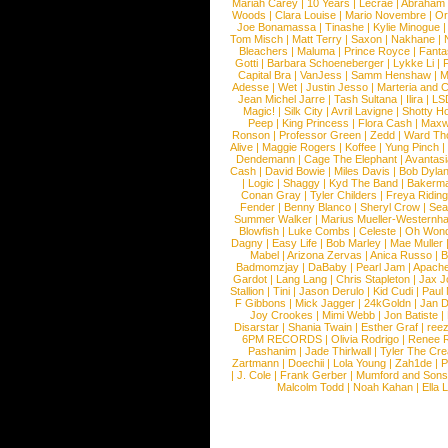
Mariah Carey
|
10 Years
|
Lecrae
|
Abraham
Woods
|
Clara Louise
|
Mario Novembre
|
Or
Joe Bonamassa
|
Tinashe
|
Kylie Minogue
Tom Misch
|
Matt Terry
|
Saxon
|
Nakhane
|
Bleachers
|
Maluma
|
Prince Royce
|
Fanta
Gotti
|
Barbara Schoeneberger
|
Lykke Li
|
Capital Bra
|
VanJess
|
Samm Henshaw
|
M
Adesse
|
Wet
|
Justin Jesso
|
Marteria and 
Jean Michel Jarre
|
Tash Sultana
|
Ilira
|
LS
Magic!
|
Silk City
|
Avril Lavigne
|
Shotty H
Peep
|
King Princess
|
Flora Cash
|
Maxw
Ronson
|
Professor Green
|
Zedd
|
Ward T
Alive
|
Maggie Rogers
|
Koffee
|
Yung Pinch
Dendemann
|
Cage The Elephant
|
Avantas
Cash
|
David Bowie
|
Miles Davis
|
Bob Dyla
|
Logic
|
Shaggy
|
Kyd The Band
|
Bakerm
Conan Gray
|
Tyler Childers
|
Freya Ridin
Fender
|
Benny Blanco
|
Sheryl Crow
|
Sea
Summer Walker
|
Marius Mueller-Westernh
Blowfish
|
Luke Combs
|
Celeste
|
Oh Won
Dagny
|
Easy Life
|
Bob Marley
|
Mae Muller
Mabel
|
Arizona Zervas
|
Anica Russo
|
B
Badmomzjay
|
DaBaby
|
Pearl Jam
|
Apach
Gardot
|
Lang Lang
|
Chris Stapleton
|
Jax J
Stallion
|
Tini
|
Jason Derulo
|
Kid Cudi
|
Paul
F Gibbons
|
Mick Jagger
|
24kGoldn
|
Jan D
Joy Crookes
|
Mimi Webb
|
Jon Batiste
|
Disarstar
|
Shania Twain
|
Esther Graf
|
ree
6PM RECORDS
|
Olivia Rodrigo
|
Renee 
Pashanim
|
Jade Thirlwall
|
Tyler The Cre
Zartmann
|
Doechii
|
Lola Young
|
Zah1de
|
P
|
J. Cole
|
Frank Gerber
|
Mumford and Sons
Malcolm Todd
|
Noah Kahan
|
Ella 