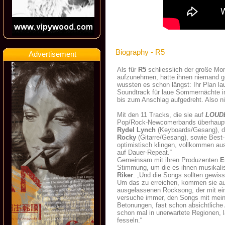
Biography - R5
Advertisement
Als für
R5
schliesslich der große Mo
aufzunehmen, hatte ihnen niemand ge
wussten es schon längst: Ihr Plan lau
Soundtrack für laue Sommernächte i
bis zum Anschlag aufgedreht. Also ni
Mit den 11 Tracks, die sie auf
LOUD
Pop/Rock-Newcomerbands überhaupt g
Rydel Lynch
(Keyboards/Gesang), d
Rocky
(Gitarre/Gesang), sowie Bes
optimistisch klingen, vollkommen aus
auf Dauer-Repeat.“
Gemeinsam mit ihren Produzenten
E
Stimmung, um die es ihnen musikalis
Riker
. „Und die Songs sollten gewis
Um das zu erreichen, kommen sie a
ausgelassenen Rocksong, der mit ein
versuche immer, den Songs mit mein
Betonungen, fast schon absichtliche
schon mal in unerwartete Regionen, 
fesseln.“