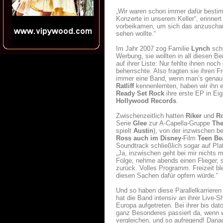
„Wir waren schon immer dafür bestim
Konzerte in unserem Keller“, erinnert
vorbeikamen, um sich das anzuschaue
sehen wollte.“
Im Jahr 2007 zog Familie
Lynch
schl
Werbung, sie wollten in all diesen B
auf ihrer Liste: Nur fehlte ihnen no
beherrschte. Also fragten sie ihren 
immer eine Band, wenn man’s genau
Ratliff
kennenlernten, haben wir ihn 
Ready Set Rock
ihre erste EP in Eig
Hollywood Records
.
Zwischenzeitlich hatten
Riker
und
R
Serie
Glee
zur A-Capella-Gruppe
The
spielt
Austin
), von der inzwischen be
Ross auch im Disney
-Film
Teen Be
Soundtrack schließlich sogar auf Pl
„Ja, inzwischen geht bei mir nichts
Folge, nehme abends einen Flieger, s
zurück. Volles Programm. Freizeit ble
diesen Sachen dafür opfern würde.“
Und so haben diese Parallelkarriere
hat die Band intensiv an ihrer Live-
Europa aufgetreten. Bei ihrer bis d
ganz Besonderes passiert da, wenn 
vergleichen, und so aufregend! Danac