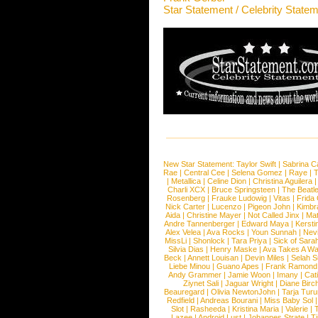
Star Statement / Celebrity State
New Star Statement:
Taylor Swift
|
Sabrina C
Rae
|
Central Cee
|
Selena Gomez
|
Raye
|
T
|
Metallica
|
Celine Dion
|
Christina Aguilera
Charli XCX
|
Bruce Springsteen
|
The Beatl
Rosenberg
|
Frauke Ludowig
|
Vitas
|
Frida
Nick Carter
|
Lucenzo
|
Pigeon John
|
Kimbr
Aida
|
Christine Mayer
|
Not Called Jinx
|
Ma
Andre Tannenberger
|
Edward Maya
|
Kersti
Alex Velea
|
Ava Rocks
|
Youn Sunnah
|
Nev
MissLi
|
Shonlock
|
Tara Priya
|
Sick of Sara
Silvia Dias
|
Henry Maske
|
Ava Takes A Wa
Beck
|
Annett Louisan
|
Devin Miles
|
Selah 
Liebe Minou
|
Guano Apes
|
Frank Ramond
Andy Grammer
|
Jamie Woon
|
Imany
|
Cat
Ziynet Sali
|
Jaguar Wright
|
Diane Birc
Beauregard
|
Olivia NewtonJohn
|
Tarja Tur
Redfield
|
Andreas Bourani
|
Miss Baby Sol
Slot
|
Rasheeda
|
Kristina Maria
|
Valerie
|
Lazee
|
Android Lust
|
Johannes Strate
|
T