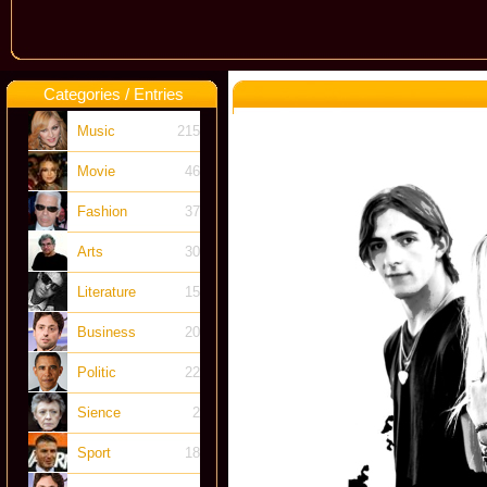
Categories / Entries
Music
215
Movie
46
Fashion
37
Arts
30
Literature
15
Business
20
Politic
22
Sience
2
Sport
18