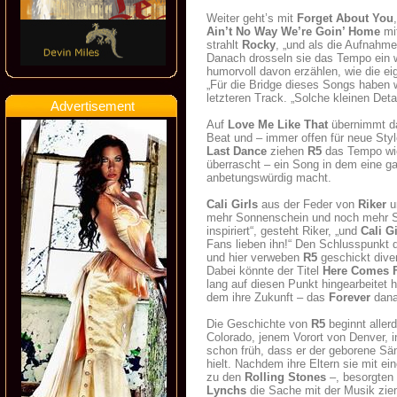
Weiter geht’s mit
Forget About You
Ain’t No Way We’re Goin’ Home
mit
strahlt
Rocky
, „und als die Aufnahme
Danach drosseln sie das Tempo ein 
humorvoll davon erzählen, wie die ei
„Für die Bridge dieses Songs haben w
letzteren Track. „Solche kleinen Deta
Advertisement
Auf
Love Me Like That
übernimmt 
Beat und – immer offen für neue Sty
Last Dance
ziehen
R5
das Tempo wie
überrascht – ein Song in dem eine ga
anbetungswürdig macht.
Cali Girls
aus der Feder von
Riker
u
mehr Sonnenschein und noch mehr S
inspiriert“, gesteht Riker, „und
Cali Gi
Fans lieben ihn!“ Den Schlusspunkt
und hier verweben
R5
geschickt dive
Dabei könnte der Titel
Here Comes F
lang auf diesen Punkt hingearbeitet 
dem ihre Zukunft – das
Forever
dana
Die Geschichte von
R5
beginnt allerd
Colorado, jenem Vorort von Denver,
schon früh, dass er der geborene Sän
hielt. Nachdem ihre Eltern sie mit ei
zu den
Rolling Stones
–, besorgten 
Lynchs
die Sache mit der Musik ziem