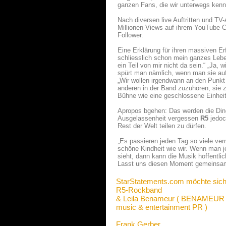
ganzen Fans, die wir unterwegs kenne
Nach diversen live Auftritten und TV
Millionen Views auf ihrem YouTube-Ch
Follower.
Eine Erklärung für ihren massiven Erf
schliesslich schon mein ganzes Lebe
ein Teil von mir nicht da sein.“ „Ja, w
spürt man nämlich, wenn man sie auf 
„Wir wollen irgendwann an den Punkt
anderen in der Band zuzuhören, sie z
Bühne wie eine geschlossene Einhei
Apropos bgehen: Das werden die Dinge
Ausgelassenheit vergessen
R5
jedoc
Rest der Welt teilen zu dürfen.
„Es passieren jeden Tag so viele ver
schöne Kindheit wie wir. Wenn man j
sieht, dann kann die Musik hoffentl
Lasst uns diesen Moment gemeinsa
StarStatements.com möchte sich
R5-Rockband
& Leila Benameur ( BENAMEU
music & entertainment PR )
Frank Gerber