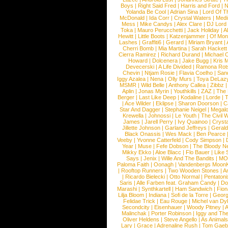
Boys
|
Right Said Fred
|
Harris and Ford
|
N
Yolanda Be Cool
|
Adrian Sina
|
Lord Of T
McDonald
|
Ida Corr
|
Crystal Waters
|
Medi
Mess
|
Mike Candys
|
Alex Clare
|
DJ Lord
Toka
|
Mauro Perucchetti
|
Jack Holiday
|
A
Hewitt
|
Little Boots
|
Katzenjammer
|
Of Mon
Lashes
|
Graffiti6
|
Gerard
|
Miriam Bryant
|
Cherri Bomb
|
Mia Martina
|
Sarah Hackett
Cierra Ramirez
|
Richard Durand
|
Michael C
Howard
|
Dolcenera
|
Jake Bugg
|
Kris 
Devecerski
|
A Life Divided
|
Ramona Rots
Chevin
|
Ntjam Rosie
|
Flavia Coelho
|
San
Iggy Azalea
|
Nena
|
Olly Murs
|
Toya DeLaz
MSMR
|
Wild Belle
|
Anthony Callea
|
Zibbz
Aplin
|
Jonas Myrin
|
Youthkills
|
ZAZ
|
The 
Berger
|
Last Like Deep
|
Kodaline
|
Lorde
|
|
Ace Wilder
|
Eklipse
|
Sharon Doorson
|
C
Star And Dagger
|
Stephanie Neigel
|
Megal
Krewella
|
Johnossi
|
Le Youth
|
The Civil 
James
|
Jarell Perry
|
Ivy Quainoo
|
Crysta
Jillette Johnson
|
Garland Jeffreys
|
Gerald
Black Onassis
|
Wes Mack
|
Ben Pearce
Veeby
|
Yvonne Catterfeld
|
Cody Simpson
|
Year
|
Muse
|
Fefe Dobson
|
The Bloody N
Mikky Ekko
|
Aloe Blacc
|
Flo Bauer
|
Like
Says
|
Jenix
|
Wille And The Bandits
|
MO
Paloma Faith
|
Oonagh
|
Vandenbergs Moon
|
Rooftop Runners
|
Two Wooden Stones
|
A
|
Ricardo Bielecki
|
Otto Normal
|
Pentatoni
Saris
|
Alle Farben feat. Graham Candy
|
Do
Marashi
|
Synthkartell
|
Ham Sandwich
|
Fio
Lilja Bloom
|
Indiana
|
Sofi de la Torre
|
Georg
Felidae Trick
|
Eau Rouge
|
Michel van Dy
Secondcity
|
Eisenhauer
|
Woody Pitney
|
A
Malinchak
|
Porter Robinson
|
Iggy and Th
Oliver Heldens
|
Steve Angello
|
As Animal
Lary
|
Grace
|
Adrenaline Rush
|
Tom Gaeb