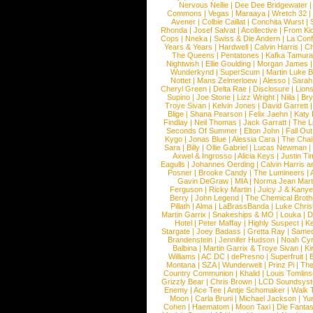
Nervous Nellie
|
Dee Dee Bridgewater
|
Commons
|
Vegas
|
Maraaya
|
Wretch 32
Avener
|
Colbie Caillat
|
Conchita Wurst
|
Rhonda
|
Josef Salvat
|
Acollective
|
From Ki
Cops
|
Nneka
|
Swiss & Die Andern
|
La Conf
Years & Years
|
Hardwell
|
Calvin Harris
|
Ch
The Queens
|
Pentatones
|
Kafka Tamura
Nightwish
|
Ellie Goulding
|
Morgan James
Wunderkynd
|
SuperScum
|
Martin Luke 
Nottet
|
Mans Zelmerloew
|
Alesso
|
Sarah
Cheryl Green
|
Delta Rae
|
Disclosure
|
Lion
Supino
|
Joe Stone
|
Lizz Wright
|
Niila
|
Br
Troye Sivan
|
Kelvin Jones
|
David Garrett
Blige
|
Shana Pearson
|
Felix Jaehn
|
Katy 
Findlay
|
Neil Thomas
|
Jack Garratt
|
The L
Seconds Of Summer
|
Elton John
|
Fall Ou
Kygo
|
Jonas Blue
|
Alessia Cara
|
The Cha
Sara
|
Billy
|
Ollie Gabriel
|
Lucas Newman
Axwel & Ingrosso
|
Alicia Keys
|
Justin Ti
Eagulls
|
Johannes Oerding
|
Calvin Harris 
Posner
|
Brooke Candy
|
The Lumineers
|
Gavin DeGraw
|
MIA
|
Norma Jean Mart
Ferguson
|
Ricky Martin
|
Juicy J & Kany
Berry
|
John Legend
|
The Chemical Broth
Pillath
|
Alma
|
LaBrassBanda
|
Luke Chris
Martin Garrix
|
Snakeships & MO
|
Louka
|
D
Hotel
|
Peter Maffay
|
Highly Suspect
|
K
Stargate
|
Joey Badass
|
Gretta Ray
|
Samed
Brandenstein
|
Jennifer Hudson
|
Noah Cy
Balbina
|
Martin Garrix & Troye Sivan
|
Ki
Williams
|
AC DC
|
dePresno
|
Superfruit
|
Montana
|
SZA
|
Wunderwelt
|
Prinz Pi
|
The
Country Communion
|
Khalid
|
Louis Tomlin
Grizzly Bear
|
Chris Brown
|
LCD Soundsys
Enemy
|
Ace Tee
|
Antje Schomaker
|
Walk 
Moon
|
Carla Bruni
|
Michael Jackson
|
Yu
Cohen
|
Haematom
|
Moon Taxi
|
Die Fantas