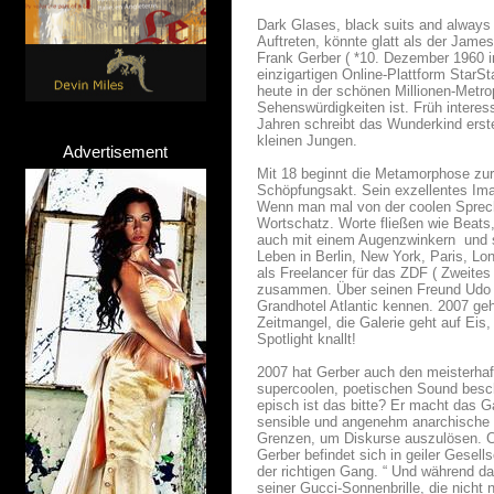
Dark Glases, black suits and always
Auftreten, könnte glatt als der Jam
Frank Gerber ( *10. Dezember 1960 in
einzigartigen Online-Plattform Star
heute in der schönen Millionen-Metro
Sehenswürdigkeiten ist. Früh interess
Jahren schreibt das Wunderkind erst
kleinen Jungen.
Advertisement
Mit 18 beginnt die Metamorphose zur 
Schöpfungsakt. Sein exzellentes Imag
Wenn man mal von der coolen Sprech-
Wortschatz. Worte fließen wie Beats,
auch mit einem Augenzwinkern und s
Leben in Berlin, New York, Paris, L
als Freelancer für das ZDF ( Zweites
zusammen. Über seinen Freund Udo Li
Grandhotel Atlantic kennen. 2007 geht
Zeitmangel, die Galerie geht auf Eis
Spotlight knallt!
2007 hat Gerber auch den meisterha
supercoolen, poetischen Sound besch
episch ist das bitte? Er macht das Ga
sensible und angenehm anarchische 
Grenzen, um Diskurse auszulösen. C
Gerber befindet sich in geiler Gesell
der richtigen Gang. “ Und während da
seiner Gucci-Sonnenbrille, die nicht 