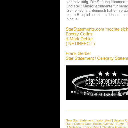
karitativ tätig. Die Stiftung kümme
und stellt Musikinstrumente für bena
Gemeinschaft, dennoch hat er nie au
beste Beispiel: er mischt klassisch
hinaus.
StarStatements.com möchte sich
Bootsy Collins
& Mark Dehler
( NETINFECT )
Frank Gerber
Star Statement / Celebrity State
New Star Statement:
Taylor Swift
|
Sabrina C
Rae
|
Central Cee
|
Selena Gomez
|
Raye
|
T
|
Metallica
|
Celine Dion
|
Christina Aguilera