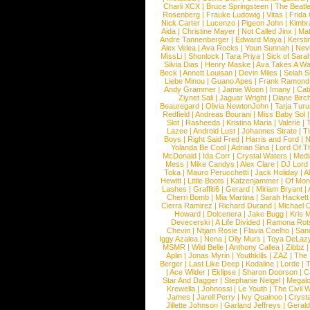
Charli XCX
|
Bruce Springsteen
|
The Beatl
Rosenberg
|
Frauke Ludowig
|
Vitas
|
Frida
Nick Carter
|
Lucenzo
|
Pigeon John
|
Kimbr
Aida
|
Christine Mayer
|
Not Called Jinx
|
Ma
Andre Tannenberger
|
Edward Maya
|
Kersti
Alex Velea
|
Ava Rocks
|
Youn Sunnah
|
Nev
MissLi
|
Shonlock
|
Tara Priya
|
Sick of Sara
Silvia Dias
|
Henry Maske
|
Ava Takes A Wa
Beck
|
Annett Louisan
|
Devin Miles
|
Selah 
Liebe Minou
|
Guano Apes
|
Frank Ramond
Andy Grammer
|
Jamie Woon
|
Imany
|
Cat
Ziynet Sali
|
Jaguar Wright
|
Diane Birc
Beauregard
|
Olivia NewtonJohn
|
Tarja Tur
Redfield
|
Andreas Bourani
|
Miss Baby Sol
Slot
|
Rasheeda
|
Kristina Maria
|
Valerie
|
Lazee
|
Android Lust
|
Johannes Strate
|
T
Boys
|
Right Said Fred
|
Harris and Ford
|
N
Yolanda Be Cool
|
Adrian Sina
|
Lord Of T
McDonald
|
Ida Corr
|
Crystal Waters
|
Medi
Mess
|
Mike Candys
|
Alex Clare
|
DJ Lord
Toka
|
Mauro Perucchetti
|
Jack Holiday
|
A
Hewitt
|
Little Boots
|
Katzenjammer
|
Of Mon
Lashes
|
Graffiti6
|
Gerard
|
Miriam Bryant
|
Cherri Bomb
|
Mia Martina
|
Sarah Hackett
Cierra Ramirez
|
Richard Durand
|
Michael C
Howard
|
Dolcenera
|
Jake Bugg
|
Kris 
Devecerski
|
A Life Divided
|
Ramona Rots
Chevin
|
Ntjam Rosie
|
Flavia Coelho
|
San
Iggy Azalea
|
Nena
|
Olly Murs
|
Toya DeLaz
MSMR
|
Wild Belle
|
Anthony Callea
|
Zibbz
Aplin
|
Jonas Myrin
|
Youthkills
|
ZAZ
|
The 
Berger
|
Last Like Deep
|
Kodaline
|
Lorde
|
|
Ace Wilder
|
Eklipse
|
Sharon Doorson
|
C
Star And Dagger
|
Stephanie Neigel
|
Megal
Krewella
|
Johnossi
|
Le Youth
|
The Civil 
James
|
Jarell Perry
|
Ivy Quainoo
|
Crysta
Jillette Johnson
|
Garland Jeffreys
|
Gerald