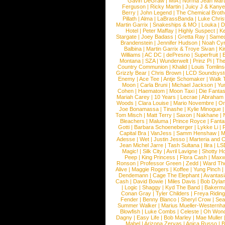
Gavin DeGraw
|
MIA
|
Norma Jean Mart
Ferguson
|
Ricky Martin
|
Juicy J & Kany
Berry
|
John Legend
|
The Chemical Broth
Pillath
|
Alma
|
LaBrassBanda
|
Luke Chris
Martin Garrix
|
Snakeships & MO
|
Louka
|
D
Hotel
|
Peter Maffay
|
Highly Suspect
|
K
Stargate
|
Joey Badass
|
Gretta Ray
|
Samed
Brandenstein
|
Jennifer Hudson
|
Noah Cy
Balbina
|
Martin Garrix & Troye Sivan
|
Ki
Williams
|
AC DC
|
dePresno
|
Superfruit
|
Montana
|
SZA
|
Wunderwelt
|
Prinz Pi
|
The
Country Communion
|
Khalid
|
Louis Tomlin
Grizzly Bear
|
Chris Brown
|
LCD Soundsys
Enemy
|
Ace Tee
|
Antje Schomaker
|
Walk 
Moon
|
Carla Bruni
|
Michael Jackson
|
Yu
Cohen
|
Haematom
|
Moon Taxi
|
Die Fantas
Mariah Carey
|
10 Years
|
Lecrae
|
Abraham
Woods
|
Clara Louise
|
Mario Novembre
|
Or
Joe Bonamassa
|
Tinashe
|
Kylie Minogue
Tom Misch
|
Matt Terry
|
Saxon
|
Nakhane
|
Bleachers
|
Maluma
|
Prince Royce
|
Fanta
Gotti
|
Barbara Schoeneberger
|
Lykke Li
|
Capital Bra
|
VanJess
|
Samm Henshaw
|
M
Adesse
|
Wet
|
Justin Jesso
|
Marteria and 
Jean Michel Jarre
|
Tash Sultana
|
Ilira
|
LS
Magic!
|
Silk City
|
Avril Lavigne
|
Shotty H
Peep
|
King Princess
|
Flora Cash
|
Maxw
Ronson
|
Professor Green
|
Zedd
|
Ward T
Alive
|
Maggie Rogers
|
Koffee
|
Yung Pinch
Dendemann
|
Cage The Elephant
|
Avantas
Cash
|
David Bowie
|
Miles Davis
|
Bob Dyla
|
Logic
|
Shaggy
|
Kyd The Band
|
Bakerm
Conan Gray
|
Tyler Childers
|
Freya Ridin
Fender
|
Benny Blanco
|
Sheryl Crow
|
Sea
Summer Walker
|
Marius Mueller-Westernh
Blowfish
|
Luke Combs
|
Celeste
|
Oh Won
Dagny
|
Easy Life
|
Bob Marley
|
Mae Muller
Mabel
|
Arizona Zervas
|
Anica Russo
|
B