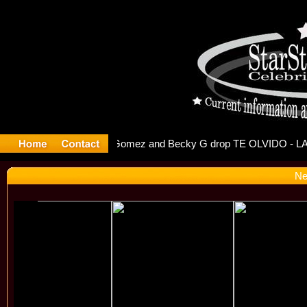
r Debuts S
Ne