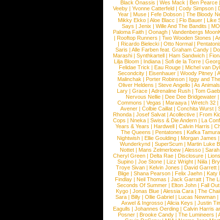
Black Onassis
|
Wes Mack
|
Ben Pearce
Veeby
|
Yvonne Catterfeld
|
Cody Simpson
|
Year
|
Muse
|
Fefe Dobson
|
The Bloody N
Mikky Ekko
|
Aloe Blacc
|
Flo Bauer
|
Like
Says
|
Jenix
|
Wille And The Bandits
|
MO
Paloma Faith
|
Oonagh
|
Vandenbergs Moon
|
Rooftop Runners
|
Two Wooden Stones
|
A
|
Ricardo Bielecki
|
Otto Normal
|
Pentatoni
Saris
|
Alle Farben feat. Graham Candy
|
Do
Marashi
|
Synthkartell
|
Ham Sandwich
|
Fio
Lilja Bloom
|
Indiana
|
Sofi de la Torre
|
Georg
Felidae Trick
|
Eau Rouge
|
Michel van Dy
Secondcity
|
Eisenhauer
|
Woody Pitney
|
A
Malinchak
|
Porter Robinson
|
Iggy and Th
Oliver Heldens
|
Steve Angello
|
As Animal
Lary
|
Grace
|
Adrenaline Rush
|
Tom Gaeb
Nervous Nellie
|
Dee Dee Bridgewater
|
Commons
|
Vegas
|
Maraaya
|
Wretch 32
Avener
|
Colbie Caillat
|
Conchita Wurst
|
Rhonda
|
Josef Salvat
|
Acollective
|
From Ki
Cops
|
Nneka
|
Swiss & Die Andern
|
La Conf
Years & Years
|
Hardwell
|
Calvin Harris
|
Ch
The Queens
|
Pentatones
|
Kafka Tamura
Nightwish
|
Ellie Goulding
|
Morgan James
Wunderkynd
|
SuperScum
|
Martin Luke 
Nottet
|
Mans Zelmerloew
|
Alesso
|
Sarah
Cheryl Green
|
Delta Rae
|
Disclosure
|
Lion
Supino
|
Joe Stone
|
Lizz Wright
|
Niila
|
Br
Troye Sivan
|
Kelvin Jones
|
David Garrett
Blige
|
Shana Pearson
|
Felix Jaehn
|
Katy 
Findlay
|
Neil Thomas
|
Jack Garratt
|
The L
Seconds Of Summer
|
Elton John
|
Fall Ou
Kygo
|
Jonas Blue
|
Alessia Cara
|
The Cha
Sara
|
Billy
|
Ollie Gabriel
|
Lucas Newman
Axwel & Ingrosso
|
Alicia Keys
|
Justin Ti
Eagulls
|
Johannes Oerding
|
Calvin Harris 
Posner
|
Brooke Candy
|
The Lumineers
|