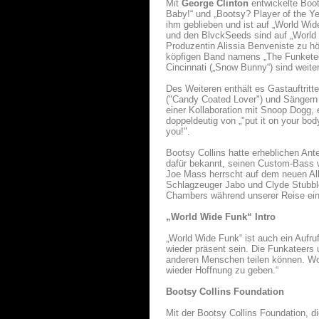
Mit
George Clinton
entwickelte Boot
Baby!“ und „Bootsy? Player of the Yea
ihm geblieben und ist auf „World Wi
und den BlvckSeeds sind auf „World 
Produzentin Alissia Benveniste zu h
köpfigen Band namens „The Funketeer
Cincinnati („Snow Bunny“) sind weit
Des Weiteren enthält es Gastauftrit
("Candy Coated Lover") und Sängern
einer Kollaboration mit Snoop Dogg, 
doppeldeutig von „"put it on your body
you!".
Bootsy Collins hatte erheblichen Ant
dafür bekannt, seinen Custom-Bass w
Joe Mass herrscht auf dem neuen Alb
Schlagzeuger Jabo und Clyde Stubbl
Chambers während unserer Reise einig
„World Wide Funk“ Intro
„World Wide Funk“ ist auch ein Aufru
wieder präsent sein. Die Funkateers 
anderen Menschen teilen können. Wor
wieder Hoffnung zu geben.“
Bootsy Collins Foundation
Mit der Bootsy Collins Foundation, di