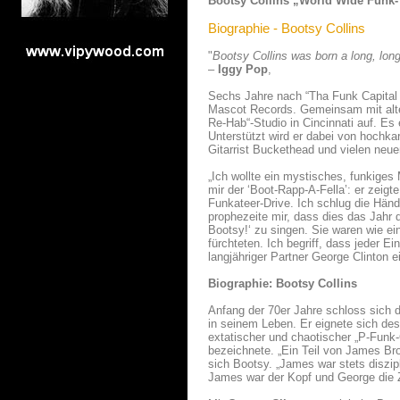
Bootsy Collins „World Wide Funk
Biographie - Bootsy Collins
"
Bootsy Collins was born a long, long
–
Iggy Pop
,
Sechs Jahre nach “Tha Funk Capital 
Mascot Records. Gemeinsam mit alte
Re-Hab“-Studio in Cincinnati auf. E
Unterstützt wird er dabei von hochk
Gitarrist Buckethead und vielen neu
„Ich wollte ein mystisches, funkiges
mir der ‘Boot-Rapp-A-Fella’: er zeigt
Funkateer-Drive. Ich schlug die Hän
prophezeite mir, dass dies das Jah
Bootsy!‘ zu singen. Sie waren wie ei
fürchteten. Ich begriff, dass jeder E
langjähriger Partner George Clinton e
Biographie: Bootsy Collins
Anfang der 70er Jahre schloss sich d
in seinem Leben. Er eignete sich de
extatischer und chaotischer „P-Funk-
bezeichnete. „Ein Teil von James Brow
sich Bootsy. „James war stets diszip
James war der Kopf und George die Z