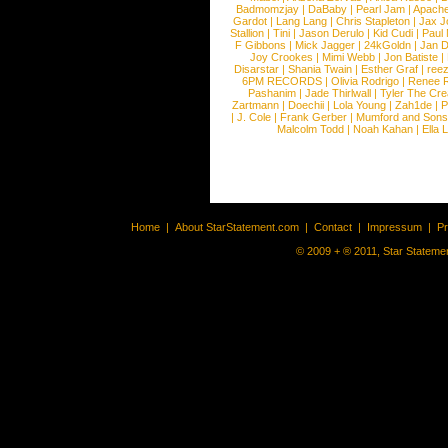
Badmomzjay
|
DaBaby
|
Pearl Jam
|
Apach
Gardot
|
Lang Lang
|
Chris Stapleton
|
Jax J
Stallion
|
Tini
|
Jason Derulo
|
Kid Cudi
|
Paul
F Gibbons
|
Mick Jagger
|
24kGoldn
|
Jan D
Joy Crookes
|
Mimi Webb
|
Jon Batiste
|
Disarstar
|
Shania Twain
|
Esther Graf
|
ree
6PM RECORDS
|
Olivia Rodrigo
|
Renee 
Pashanim
|
Jade Thirlwall
|
Tyler The Cre
Zartmann
|
Doechii
|
Lola Young
|
Zah1de
|
P
|
J. Cole
|
Frank Gerber
|
Mumford and Sons
Malcolm Todd
|
Noah Kahan
|
Ella 
Home
|
About StarStatement.com
|
Contact
|
Impressum
|
P
© 2009 + ® 2011, Star Statemen